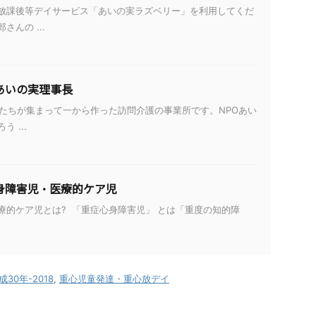
放課後等デイサービス「あいの実ラズベリー」を利用してくだ
んの ...
あいの実理事長
婦たちが集まって一から作った訪問介護の事業所です。NPOあい
 ...
身障害児・医療的ケア児
療的ケア児とは? 「重症心身障害児」 とは「重度の知的障
成30年-2018
,
重心児童発達・重心放デイ