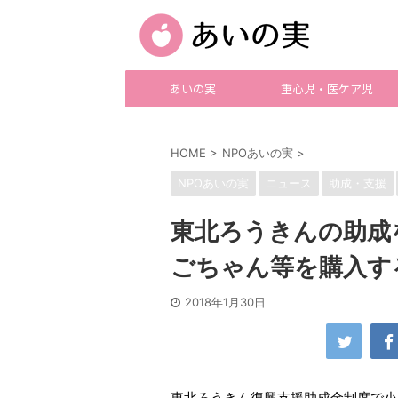
あいの実
重心児・医ケア児
HOME
>
NPOあいの実
>
NPOあいの実
ニュース
助成・支援
東北ろうきんの助成
ごちゃん等を購入す
2018年1月30日
東北ろうきん復興支援助成金制度で小