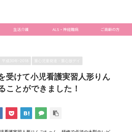
生活介護
ALS・神経難病
ご高齢の方
平成30年-2018
重心児童発達・重心放デイ
を受けて小児看護実習人形りん
ることができました！
児看護実習人形りんごちゃん、研修で必須の大型テレビ