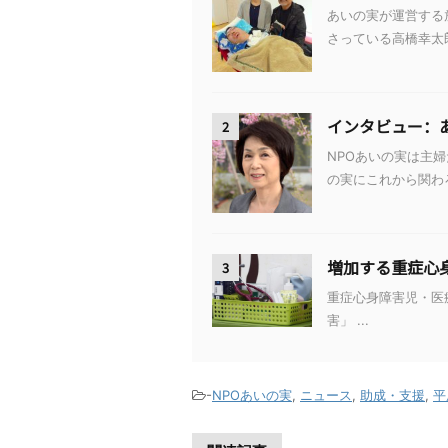
あいの実が運営する
さっている高橋幸太郎さ
インタビュー：
2
NPOあいの実は主
の実にこれから関わろう
増加する重症心
3
重症心身障害児・医
害」 ...
-
NPOあいの実
,
ニュース
,
助成・支援
,
平