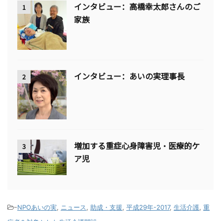
インタビュー：高橋幸太郎さんのご
1
家族
インタビュー：あいの実理事長
2
増加する重症心身障害児・医療的ケ
3
ア児
-
NPOあいの実
,
ニュース
,
助成・支援
,
平成29年-2017
,
生活介護
,
重